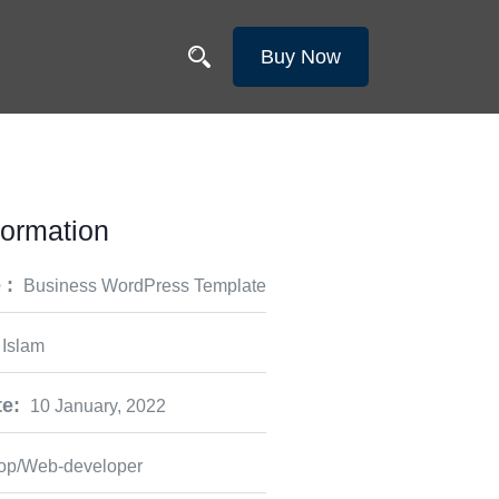
Buy Now
formation
 :
Business WordPress Template
 Islam
e:
10 January, 2022
op/Web-developer