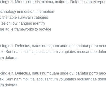
icing elit. Minus corporis minima, maiores. Doloribus ab et re
chnology immersion information
o the table survival strategies
lize on low hanging identify
ge agile frameworks to provide
icing elit. Delectus, natus numquam unde qui pariatur porro nec
e ex. Sunt nam mollitia, accusantium voluptates recusandae dolo
am dolores
icing elit. Delectus, natus numquam unde qui pariatur porro nec
e ex. Sunt nam mollitia, accusantium voluptates recusandae dolo
am dolores