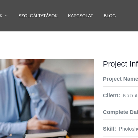
K
SZOLGÁLTATÁSOK
KAPCSOLAT
BLOG
Project In
Project Name
Client:
Nazrul
Complete Dat
Skill:
Photosh