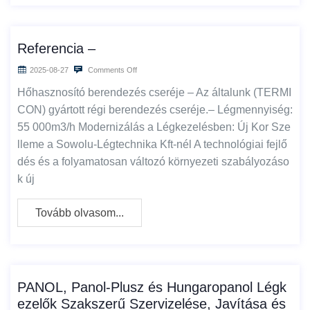
Referencia –
2025-08-27
Comments Off
Hőhasznosító berendezés cseréje – Az általunk (TERMI
CON) gyártott régi berendezés cseréje.– Légmennyiség:
55 000m3/h Modernizálás a Légkezelésben: Új Kor Sze
lleme a Sowolu-Légtechnika Kft-nél A technológiai fejlő
dés és a folyamatosan változó környezeti szabályozáso
k új
Tovább olvasom...
PANOL, Panol-Plusz és Hungaropanol Légk
ezelők Szakszerű Szervizelése, Javítása és