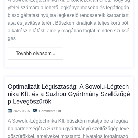
yfelei számára a lehető legkényelmesebb és legátfogób
b szolgáltatást nyújtsa légkezelő rendszereik karbantart
ása és javítása terén. Büszkén kínáljuk a teljes körű pót
alkatrész ellátást, amely magában foglal minden szüksé
ges
Tovább olvasom...
Optimalizált Légtisztaság: A Sowolu-Légtech
nika Kft. és a Suzhou Gyártmány Szellőzőgé
p Levegőszűrők
2025-05-07
Comments Off
A Sowolu-Légtechnika Kft. büszkén mutatja be a legúja
bb partnerségét a Suzhou gyártmányú szellőzőgép leve
gőszűrőkkel, amelyeket mostantól hivatalos forgalmazó