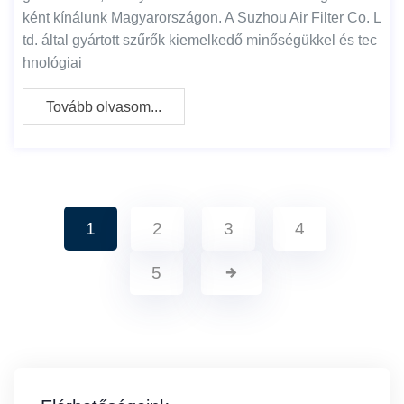
ként kínálunk Magyarországon. A Suzhou Air Filter Co. L
td. által gyártott szűrők kiemelkedő minőségükkel és tec
hnológiai
Tovább olvasom...
1
2
3
4
5