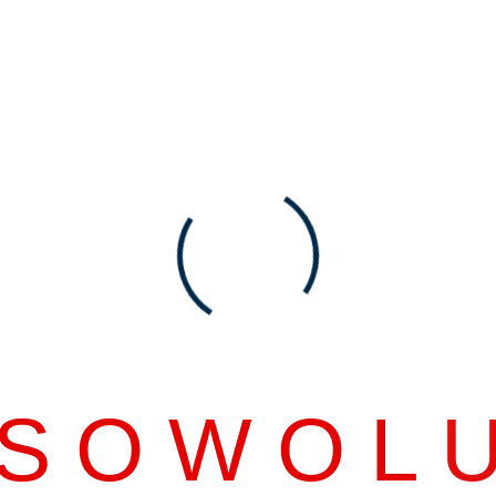
cing elit, sed do eiusmod tempor unt ut labore et
.
S
O
W
O
L