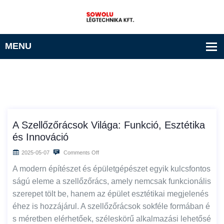
A Szellőzőrácsok Világa: Funkció, Esztétika
és Innováció
2025-05-07
Comments Off
A modern építészet és épületgépészet egyik kulcsfontos
ságú eleme a szellőzőrács, amely nemcsak funkcionális
szerepet tölt be, hanem az épület esztétikai megjelenés
éhez is hozzájárul. A szellőzőrácsok sokféle formában é
s méretben elérhetőek, széleskörű alkalmazási lehetősé