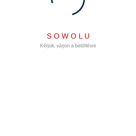
S
O
W
O
L
U
Kérjük, várjon a betöltésre
Letöltés
Letöltés