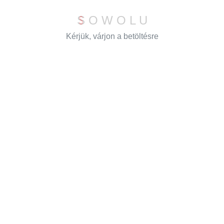
Fűtőber, HungaroPanol, Panol, Panol-Plusz és Termicon
gyártmányok szervizelése.
S
O
W
O
L
U
Cégenként letölthető
Kérjük, várjon a betöltésre
termékkatalógusok