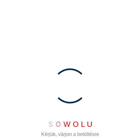
Padlórács
Tovább
S
O
W
O
L
U
Lépjen velünk kapcsolatba
Kérjük, várjon a betöltésre